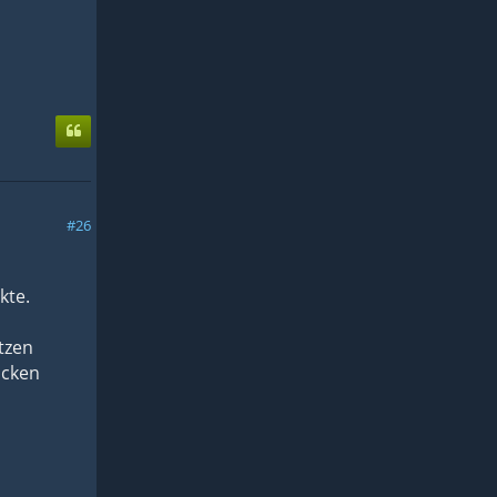
ainsTre
6;RedWo
nsity=
DeepWat
relineS
SlopeAc
tionStr
ater Fr
#26
0.7;Mou
1.0;Wat
WBiomeS
kte.
.75;Sno
(X=0.5
tzen
icken
Water 
e=2.4;M
pe=1.0;
6;RWBio