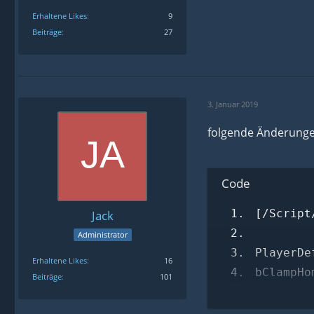
Erhaltene Likes
9
Beiträge
27
3. Januar 2019
folgende Änderungen
Code
[/Script
Jack
Administrator
PlayerDe
Erhaltene Likes
16
bClampHo
Beiträge
101
ClampHom