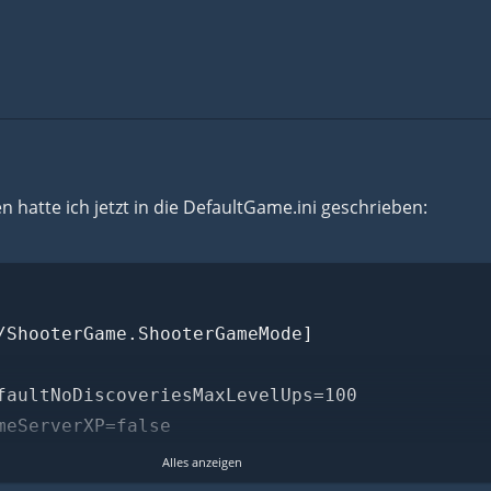
 hatte ich jetzt in die DefaultGame.ini geschrieben:
/ShooterGame.ShooterGameMode]
faultNoDiscoveriesMaxLevelUps=100
meServerXP=false
eServerXPLevel=100
Alles anzeigen