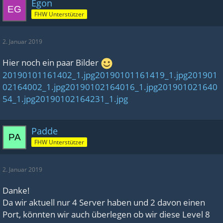
Egon
PerLevelStatsMultiplier_Player[11]=
FHW Unterstützer
6.0
OverridePlayerLevelEngramPoints=12
2. Januar 2019
OverridePlayerLevelEngramPoints=12
Hier noch ein paar Bilder
OverridePlayerLevelEngramPoints=12
20190101161402_1.jpg
20190101161419_1.jpg
201901
OverridePlayerLevelEngramPoints=12
02164002_1.jpg
20190102164016_1.jpg
201901021640
OverridePlayerLevelEngramPoints=12
54_1.jpg
20190102164231_1.jpg
OverridePlayerLevelEngramPoints=12
OverridePlayerLevelEngramPoints=12
Padde
OverridePlayerLevelEngramPoints=12
FHW Unterstützer
OverridePlayerLevelEngramPoints=12
OverridePlayerLevelEngramPoints=12
2. Januar 2019
OverridePlayerLevelEngramPoints=12
Danke!
OverridePlayerLevelEngramPoints=12
Da wir aktuell nur 4 Server haben und 2 davon einen
OverridePlayerLevelEngramPoints=12
Port, könnten wir auch überlegen ob wir diese Level 8
OverridePlayerLevelEngramPoints=12