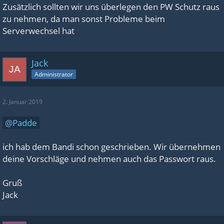
6.0
Zusätzlich sollten wir uns überlegen den PW Schutz raus
zu nehmen, da man sonst Probleme beim
PerLevelStatsMultiplier_Player[3]=
Serverwechsel hat
6.0
PerLevelStatsMultiplier_Player[4]=
6.0
Jack
PerLevelStatsMultiplier_Player[5]=
Administrator
6.0
PerLevelStatsMultiplier_Player[6]=
2. Januar 2019
6.0
Padde
PerLevelStatsMultiplier_Player[7]=
6.0
ich hab dem Bandi schon geschrieben. Wir übernehmen
PerLevelStatsMultiplier_Player[8]=
deine Vorschläge und nehmen auch das Passwort raus.
6.0
PerLevelStatsMultiplier_Player[9]=
Gruß
6.0
Jack
PerLevelStatsMultiplier_Player[10]=
6.0