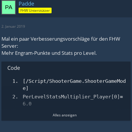
Padde
FHW Unterstützer
2. Januar 2019
Mal ein paar Verbesserungsvorschläge für den FHW
Server:
Mehr Engram-Punkte und Stats pro Level.
Code
[/Script/ShooterGame.ShooterGameMod
e]
PerLevelStatsMultiplier_Player[0]=
6.0
PerLevelStatsMultiplier_Player[1]=
Alles anzeigen
6.0
PerLevelStatsMultiplier_Player[2]=