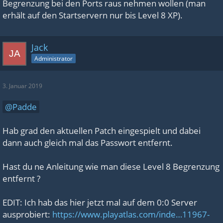
Begrenzung bei den Ports raus nehmen wollen (man
OverridePlayerLevelEngramPoints=12
erhält auf den Startservern nur bis Level 8 XP).
OverridePlayerLevelEngramPoints=12
OverridePlayerLevelEngramPoints=12
Jack
OverridePlayerLevelEngramPoints=12
Administrator
OverridePlayerLevelEngramPoints=12
OverridePlayerLevelEngramPoints=12
3. Januar 2019
OverridePlayerLevelEngramPoints=12
Padde
OverridePlayerLevelEngramPoints=12
OverridePlayerLevelEngramPoints=12
Hab grad den aktuellen Patch eingespielt und dabei
dann auch gleich mal das Passwort entfernt.
OverridePlayerLevelEngramPoints=12
OverridePlayerLevelEngramPoints=12
Hast du ne Anleitung wie man diese Level 8 Begrenzung
OverridePlayerLevelEngramPoints=12
entfernt ?
OverridePlayerLevelEngramPoints=12
OverridePlayerLevelEngramPoints=12
EDIT: Ich hab das hier jetzt mal auf dem 0:0 Server
ausprobiert:
https://www.playatlas.com/inde…11967-
OverridePlayerLevelEngramPoints=12