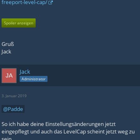
freeport-level-cap/
OverridePlayerLevelEngramPoints=12
OverridePlayerLevelEngramPoints=12
OverridePlayerLevelEngramPoints=12
Spoiler anzeigen
OverridePlayerLevelEngramPoints=12
OverridePlayerLevelEngramPoints=12
Gruß
OverridePlayerLevelEngramPoints=12
Jack
OverridePlayerLevelEngramPoints=12
OverridePlayerLevelEngramPoints=12
Jack
OverridePlayerLevelEngramPoints=12
Administrator
OverridePlayerLevelEngramPoints=12
OverridePlayerLevelEngramPoints=12
3. Januar 2019
OverridePlayerLevelEngramPoints=12
Padde
OverridePlayerLevelEngramPoints=12
OverridePlayerLevelEngramPoints=12
So ich habe deine Einstellungsänderungen jetzt
OverridePlayerLevelEngramPoints=12
eingepflegt und auch das LevelCap scheint jetzt weg zu
sein.
OverridePlayerLevelEngramPoints=12