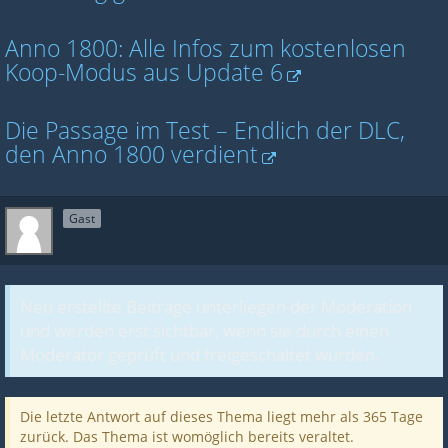
Anno 1800: Alle Infos zum kostenlosen
Koop-Modus aus Update 6
Die Passage im Test – Endlich der DLC,
den Anno 1800 verdient
Gast
Neu erstellte Beiträge unterliegen der Moderation
und werden erst sichtbar, wenn sie durch einen
Moderator geprüft und freigeschaltet wurden.
Die letzte Antwort auf dieses Thema liegt mehr als 365 Tage
zurück. Das Thema ist womöglich bereits veraltet.